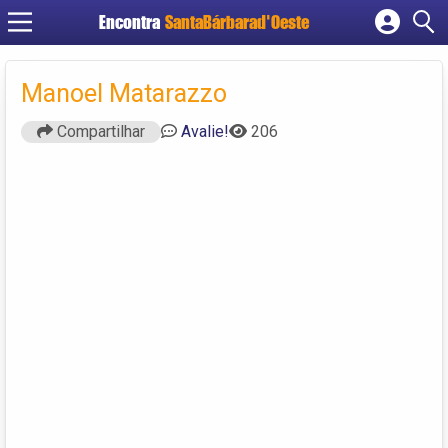
Encontra
SantaBárbarad'Oeste
Cadastrar empresa
Fazer login
Manoel Matarazzo
Criar conta
Compartilhar
Avalie!
206