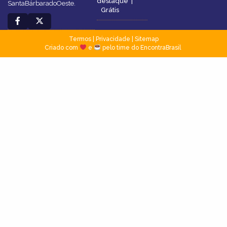
destaque
|
SantaBárbaradoOeste.
Grátis
Termos
|
Privacidade
|
Sitemap
Criado com
e
pelo time do EncontraBrasil