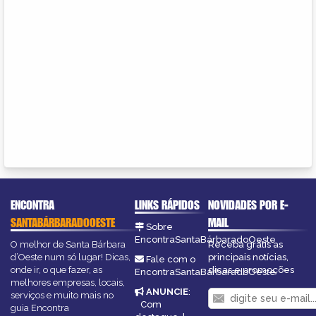
ENCONTRA
LINKS RÁPIDOS
NOVIDADES POR E-
SANTABÁRBARADOOESTE
MAIL
Sobre
EncontraSantaBárbaradoOeste
O melhor de Santa Bárbara
Receba grátis as
d’Oeste num só lugar! Dicas,
principais notícias,
Fale com o
onde ir, o que fazer, as
dicas e promoções
EncontraSantaBárbaradoOeste
melhores empresas, locais,
ANUNCIE
:
serviços e muito mais no
Com
guia Encontra