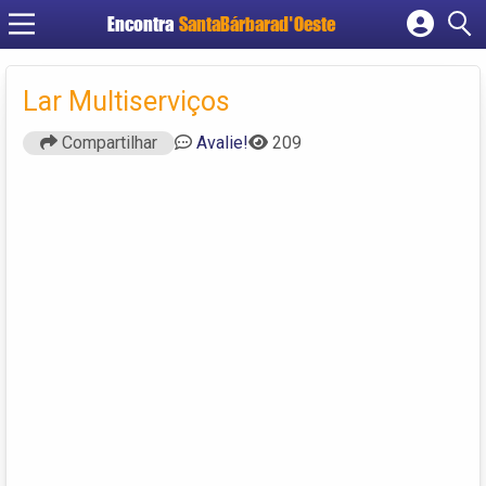
Encontra
SantaBárbarad'Oeste
Cadastrar empresa
Fazer login
Lar Multiserviços
Criar conta
Compartilhar
Avalie!
209