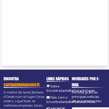
ENCONTRA
LINKS RÁPIDOS
NOVIDADES POR E-
SANTABÁRBARADOOESTE
MAIL
Sobre
EncontraSantaBárbaradoOeste
O melhor de Santa Bárbara
Receba grátis as
d’Oeste num só lugar! Dicas,
principais notícias,
Fale com o
onde ir, o que fazer, as
dicas e promoções
EncontraSantaBárbaradoOeste
melhores empresas, locais,
ANUNCIE
: