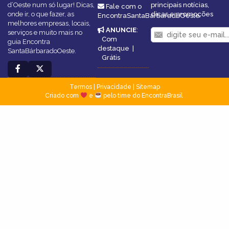
d’Oeste num só lugar! Dicas,
principais notícias,
Fale com o
onde ir, o que fazer, as
dicas e promoções
EncontraSantaBárbaradoOeste
melhores empresas, locais,
ANUNCIE
:
serviços e muito mais no
Com
guia Encontra
destaque
|
SantaBárbaradoOeste.
Grátis
Termos
|
Privacidade
|
Sitemap
Criado com
e
pelo time do EncontraBrasil