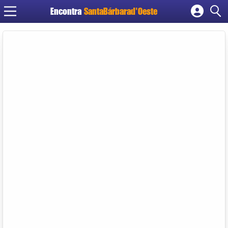
Encontra
SantaBárbarad'Oeste
Cadastrar empresa
Fazer login
Criar conta