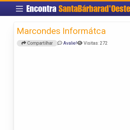
Encontra
SantaBárbarad'Oest
Marcondes Informátca
Compartilhar
Avalie!
Visitas: 272