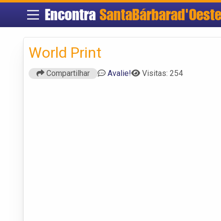
Encontra
SantaBárbarad'Oest
World Print
Compartilhar
Avalie!
Visitas: 254