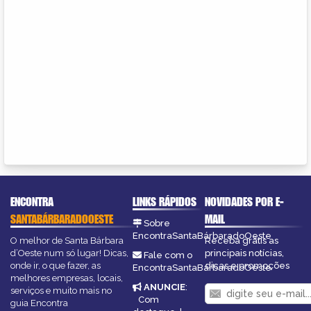
ENCONTRA
LINKS RÁPIDOS
NOVIDADES POR E-
SANTABÁRBARADOOESTE
MAIL
Sobre
EncontraSantaBárbaradoOeste
O melhor de Santa Bárbara
Receba grátis as
d’Oeste num só lugar! Dicas,
principais notícias,
Fale com o
onde ir, o que fazer, as
dicas e promoções
EncontraSantaBárbaradoOeste
melhores empresas, locais,
ANUNCIE
:
serviços e muito mais no
Com
guia Encontra