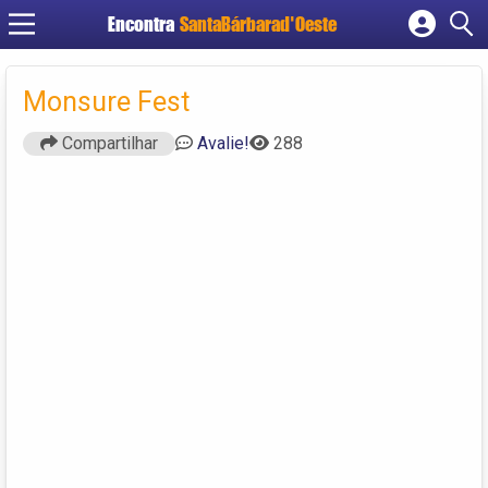
Encontra
SantaBárbarad'Oeste
Cadastrar empresa
Fazer login
Monsure Fest
Criar conta
Compartilhar
Avalie!
288