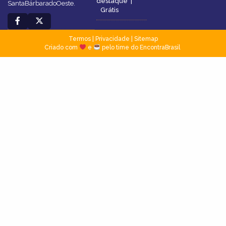
destaque
|
SantaBárbaradoOeste.
Grátis
Termos
|
Privacidade
|
Sitemap
Criado com
e
pelo time do EncontraBrasil