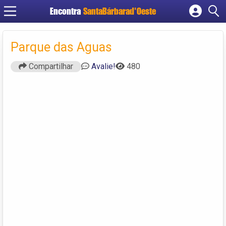
Encontra
SantaBárbarad'Oeste
Cadastrar empresa
Fazer login
Parque das Aguas
Criar conta
Compartilhar
Avalie!
480