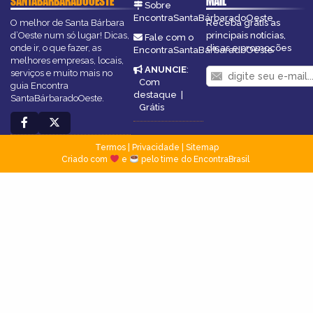
SANTABÁRBARADOOESTE
MAIL
Sobre
EncontraSantaBárbaradoOeste
O melhor de Santa Bárbara
Receba grátis as
d’Oeste num só lugar! Dicas,
principais notícias,
Fale com o
onde ir, o que fazer, as
dicas e promoções
EncontraSantaBárbaradoOeste
melhores empresas, locais,
ANUNCIE
:
serviços e muito mais no
Com
guia Encontra
destaque
|
SantaBárbaradoOeste.
Grátis
Termos
|
Privacidade
|
Sitemap
Criado com
e
pelo time do EncontraBrasil