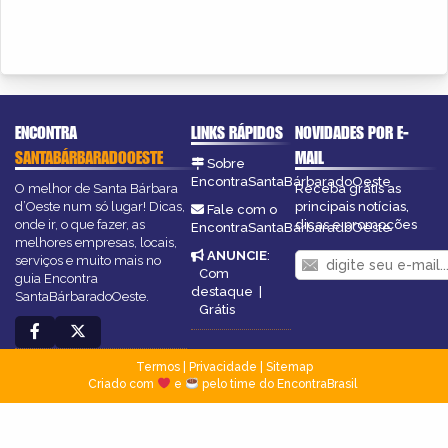
ENCONTRA
LINKS RÁPIDOS
NOVIDADES POR E-
SANTABÁRBARADOOESTE
MAIL
Sobre
EncontraSantaBárbaradoOeste
O melhor de Santa Bárbara
Receba grátis as
d’Oeste num só lugar! Dicas,
principais notícias,
Fale com o
onde ir, o que fazer, as
dicas e promoções
EncontraSantaBárbaradoOeste
melhores empresas, locais,
ANUNCIE
:
serviços e muito mais no
Com
guia Encontra
destaque
|
SantaBárbaradoOeste.
Grátis
Termos
|
Privacidade
|
Sitemap
Criado com
e
pelo time do EncontraBrasil