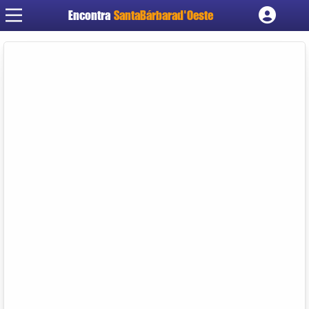
Encontra
SantaBárbarad'Oeste
Cadastrar empresa
Fazer login
Criar conta