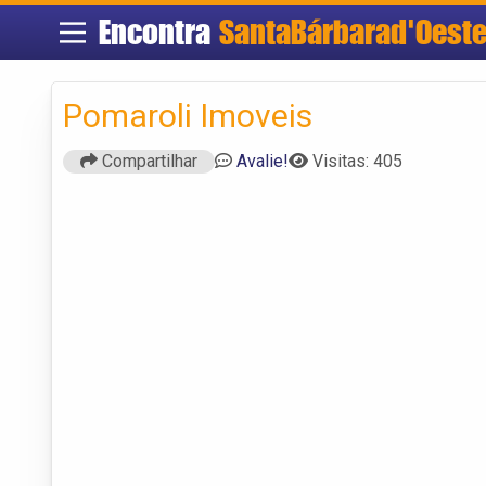
Encontra
SantaBárbarad'Oest
Pomaroli Imoveis
Compartilhar
Avalie!
Visitas: 405