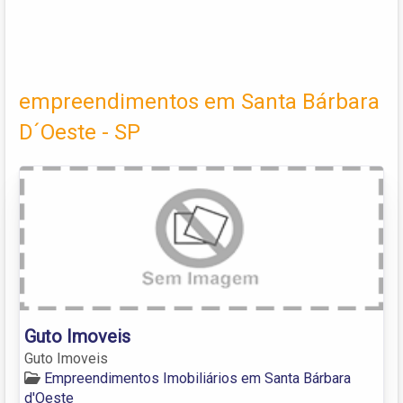
empreendimentos em Santa Bárbara
D´Oeste - SP
Guto Imoveis
Guto Imoveis
Empreendimentos Imobiliários em Santa Bárbara
d'Oeste