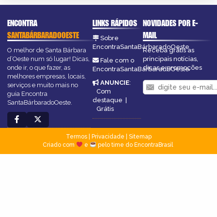
ENCONTRA
LINKS RÁPIDOS
NOVIDADES POR E-
SANTABÁRBARADOOESTE
MAIL
Sobre
EncontraSantaBárbaradoOeste
O melhor de Santa Bárbara
Receba grátis as
d’Oeste num só lugar! Dicas,
principais notícias,
Fale com o
onde ir, o que fazer, as
dicas e promoções
EncontraSantaBárbaradoOeste
melhores empresas, locais,
ANUNCIE
:
serviços e muito mais no
Com
guia Encontra
destaque
|
SantaBárbaradoOeste.
Grátis
Termos
|
Privacidade
|
Sitemap
Criado com
e
pelo time do EncontraBrasil