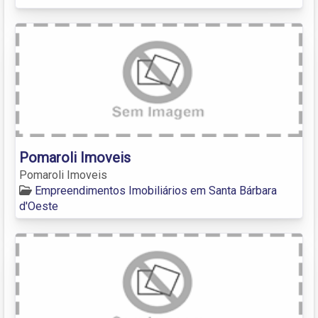
Pomaroli Imoveis
Pomaroli Imoveis
Empreendimentos Imobiliários em Santa Bárbara
d'Oeste