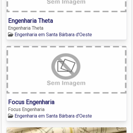
Engenharia Theta
Engenharia Theta
Engenharia em Santa Bárbara d'Oeste
Focus Engenharia
Focus Engenharia
Engenharia em Santa Bárbara d'Oeste