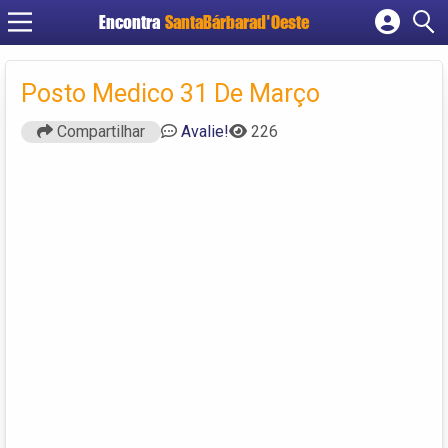
Encontra
SantaBárbarad'Oeste
Cadastrar empresa
Fazer login
Posto Medico 31 De Março
Criar conta
Compartilhar
Avalie!
226