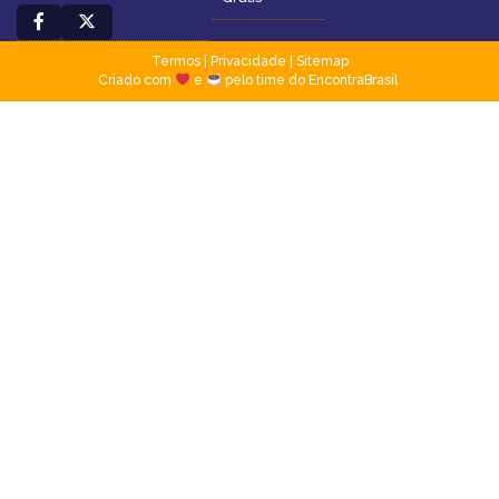
Termos
|
Privacidade
|
Sitemap
Criado com
e
pelo time do EncontraBrasil