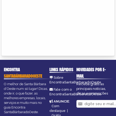
ENCONTRA
LINKS RÁPIDOS
NOVIDADES POR E-
SANTABÁRBARADOOESTE
MAIL
Sobre
EncontraSantaBárbaradoOeste
O melhor de Santa Bárbara
Receba grátis as
d’Oeste num só lugar! Dicas,
principais notícias,
Fale com o
onde ir, o que fazer, as
dicas e promoções
EncontraSantaBárbaradoOeste
melhores empresas, locais,
ANUNCIE
:
serviços e muito mais no
Com
guia Encontra
destaque
|
SantaBárbaradoOeste.
Grátis