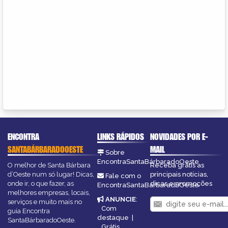
ENCONTRA
LINKS RÁPIDOS
NOVIDADES POR E-
SANTABÁRBARADOOESTE
MAIL
Sobre
EncontraSantaBárbaradoOeste
O melhor de Santa Bárbara
Receba grátis as
d’Oeste num só lugar! Dicas,
principais notícias,
Fale com o
onde ir, o que fazer, as
dicas e promoções
EncontraSantaBárbaradoOeste
melhores empresas, locais,
ANUNCIE
:
serviços e muito mais no
Com
guia Encontra
destaque
|
SantaBárbaradoOeste.
Grátis