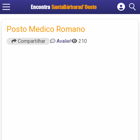
Encontra
SantaBárbarad'Oeste
Cadastrar empresa
Fazer login
Posto Medico Romano
Criar conta
Compartilhar
Avalie!
210