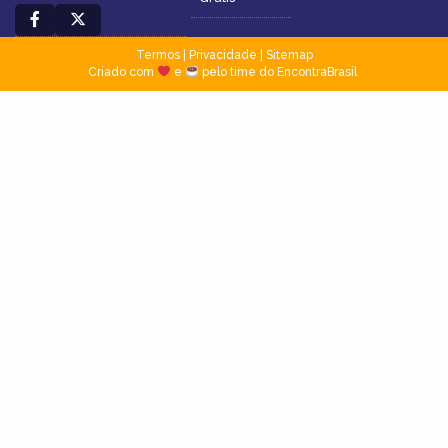
Termos
|
Privacidade
|
Sitemap
Criado com
e
pelo time do EncontraBrasil