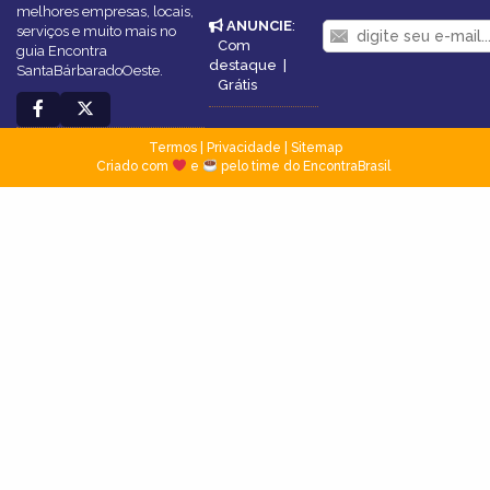
melhores empresas, locais,
ANUNCIE
:
serviços e muito mais no
Com
guia Encontra
destaque
|
SantaBárbaradoOeste.
Grátis
Termos
|
Privacidade
|
Sitemap
Criado com
e
pelo time do EncontraBrasil