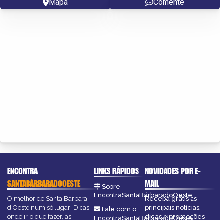
Mapa
Comente
ENCONTRA
LINKS RÁPIDOS
NOVIDADES POR E-
SANTABÁRBARADOOESTE
MAIL
Sobre
EncontraSantaBárbaradoOeste
O melhor de Santa Bárbara
Receba grátis as
d’Oeste num só lugar! Dicas,
principais notícias,
Fale com o
onde ir, o que fazer, as
dicas e promoções
EncontraSantaBárbaradoOeste