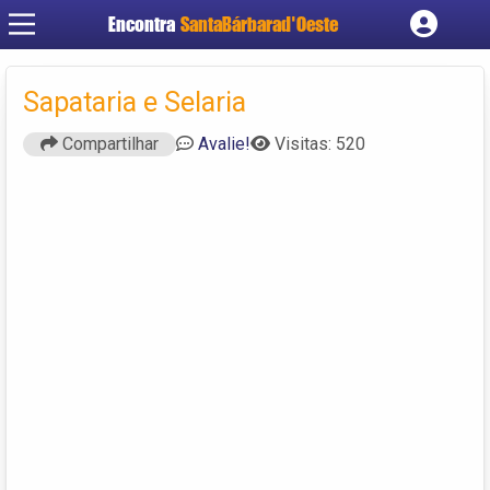
Encontra
SantaBárbarad'Oeste
Cadastrar empresa
Fazer login
Sapataria e Selaria
Criar conta
Compartilhar
Avalie!
Visitas: 520