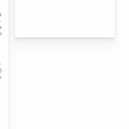
s
e
e
o
r
Ô
m