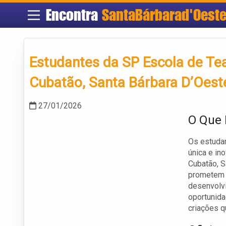
Encontra
SantaBárbarad'Oest
Estudantes da SP Escola de Te
Cubatão, Santa Bárbara D’Oest
27/01/2026
O Que 
Os estudan
única e in
Cubatão, S
prometem e
desenvolvi
oportunida
criações q