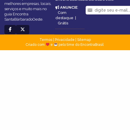
melhores empresas, locais,
ANUNCIE
:
serviços e muito mais no
Com
guia Encontra
destaque
|
SantaBárbaradoOeste.
Grátis
Termos
|
Privacidade
|
Sitemap
Criado com
e
pelo time do EncontraBrasil