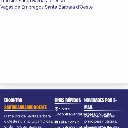
Trânsito Santa Bárbara d'Oeste
Vagas de Empregos Santa Bárbara d'Oeste
ENCONTRA
LINKS RÁPIDOS
NOVIDADES POR E-
SANTABÁRBARADOOESTE
MAIL
Sobre
EncontraSantaBárbaradoOeste
O melhor de Santa Bárbara
Receba grátis as
d’Oeste num só lugar! Dicas,
principais notícias,
Fale com o
onde ir, o que fazer, as
dicas e promoções
EncontraSantaBárbaradoOeste