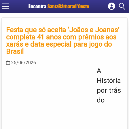
Encontra
SantaBárbarad'Oeste
Cadastrar empresa
Fazer login
Festa que só aceita ‘Joãos e Joanas’
Criar conta
completa 41 anos com prêmios aos
xarás e data especial para jogo do
Brasil
25/06/2026
A
História
por trás
do