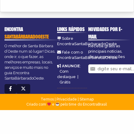
ENCONTRA
LINKS RÁPIDOS
NOVIDADES POR E-
SANTABÁRBARADOOESTE
MAIL
Sobre
EncontraSantaBárbaradoOeste
O melhor de Santa Bárbara
Receba grátis as
d’Oeste num só lugar! Dicas,
principais notícias,
Fale com o
onde ir, o que fazer, as
dicas e promoções
EncontraSantaBárbaradoOeste
melhores empresas, locais,
ANUNCIE
:
serviços e muito mais no
Com
guia Encontra
destaque
|
SantaBárbaradoOeste.
Grátis
Termos
|
Privacidade
|
Sitemap
Criado com
e
pelo time do EncontraBrasil