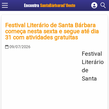
Encontra
SantaBárbarad'Oeste
Cadastrar empresa
Fazer login
Festival Literário de Santa Bárbara
Criar conta
começa nesta sexta e segue até dia
31 com atividades gratuitas
09/07/2026
Festival
Literário
de
Santa