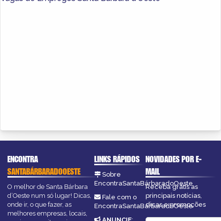
ENCONTRA
LINKS RÁPIDOS
NOVIDADES POR E-
SANTABÁRBARADOOESTE
MAIL
Sobre
EncontraSantaBárbaradoOeste
O melhor de Santa Bárbara
Receba grátis as
d’Oeste num só lugar! Dicas,
principais notícias,
Fale com o
onde ir, o que fazer, as
dicas e promoções
EncontraSantaBárbaradoOeste
melhores empresas, locais,
ANUNCIE
: