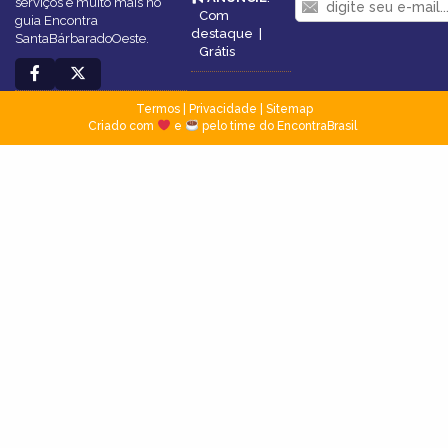
serviços e muito mais no
Com
guia Encontra
destaque
|
SantaBárbaradoOeste.
Grátis
Termos
|
Privacidade
|
Sitemap
Criado com
e
pelo time do EncontraBrasil