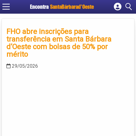
Encontra
SantaBárbarad'Oeste
Cadastrar empresa
Fazer login
FHO abre inscrições para
Criar conta
transferência em Santa Bárbara
d’Oeste com bolsas de 50% por
mérito
29/05/2026