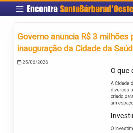
Encontra
SantaBárbarad'Oest
Governo anuncia R$ 3 milhões 
inauguração da Cidade da Saú
25/06/2026
O que 
A Cidade 
diversos s
criado par
um espaço
Invest
O investim