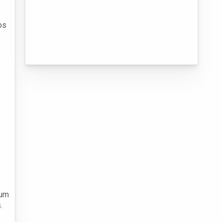
os
 um
.