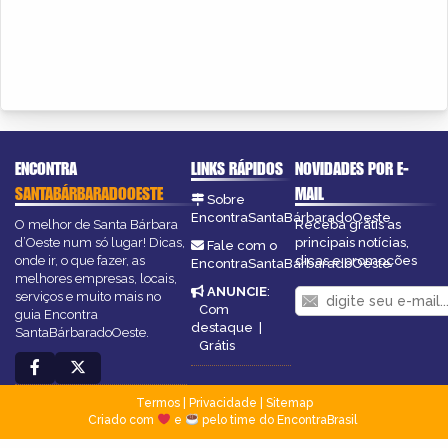
ENCONTRA
LINKS RÁPIDOS
NOVIDADES POR E-
SANTABÁRBARADOOESTE
MAIL
Sobre
EncontraSantaBárbaradoOeste
O melhor de Santa Bárbara
Receba grátis as
d’Oeste num só lugar! Dicas,
principais notícias,
Fale com o
onde ir, o que fazer, as
dicas e promoções
EncontraSantaBárbaradoOeste
melhores empresas, locais,
ANUNCIE
:
serviços e muito mais no
Com
guia Encontra
destaque
|
SantaBárbaradoOeste.
Grátis
Termos
|
Privacidade
|
Sitemap
Criado com
e
pelo time do EncontraBrasil