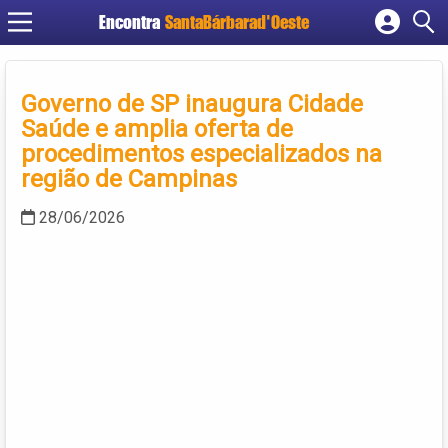
Encontra
SantaBárbarad'Oeste
Cadastrar empresa
Fazer login
Governo de SP inaugura Cidade
Criar conta
Saúde e amplia oferta de
procedimentos especializados na
região de Campinas
28/06/2026