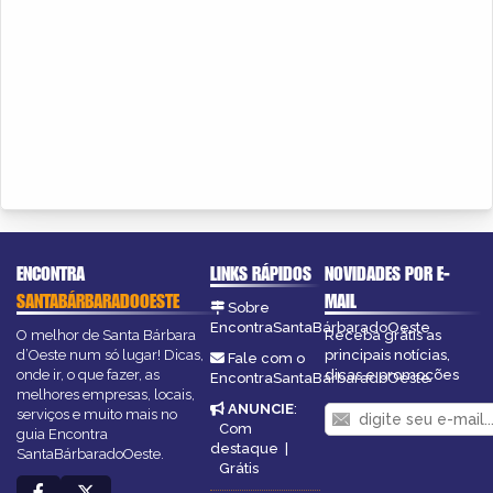
ENCONTRA
LINKS RÁPIDOS
NOVIDADES POR E-
SANTABÁRBARADOOESTE
MAIL
Sobre
EncontraSantaBárbaradoOeste
O melhor de Santa Bárbara
Receba grátis as
d’Oeste num só lugar! Dicas,
principais notícias,
Fale com o
onde ir, o que fazer, as
dicas e promoções
EncontraSantaBárbaradoOeste
melhores empresas, locais,
ANUNCIE
:
serviços e muito mais no
Com
guia Encontra
destaque
|
SantaBárbaradoOeste.
Grátis