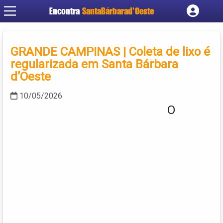
Encontra
SantaBárbarad'Oeste
Cadastrar empresa
Fazer login
GRANDE CAMPINAS | Coleta de lixo é
Criar conta
regularizada em Santa Bárbara
d’Oeste
10/05/2026
O