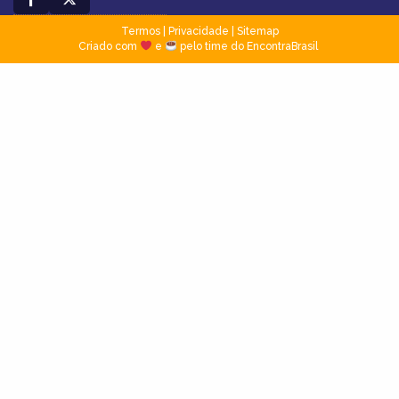
Termos
|
Privacidade
|
Sitemap
Criado com
e
pelo time do EncontraBrasil