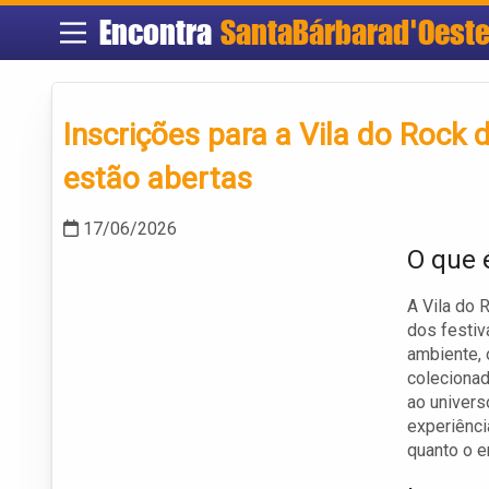
Encontra
SantaBárbarad'Oest
Inscrições para a Vila do Rock
estão abertas
17/06/2026
O que 
A Vila do 
dos festiv
ambiente, 
colecionad
ao univers
experiênci
quanto o 