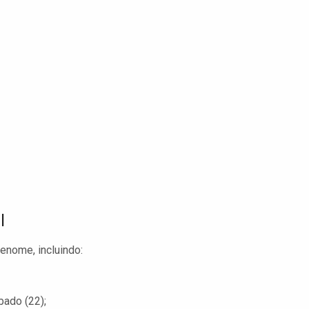
l
enome, incluindo:
ado (22);