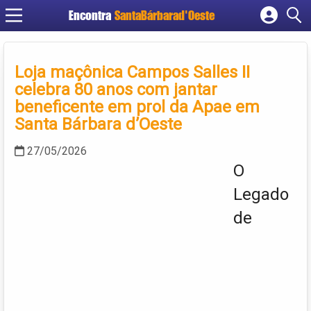
Encontra
SantaBárbarad'Oeste
Cadastrar empresa
Fazer login
Loja maçônica Campos Salles II
Criar conta
celebra 80 anos com jantar
beneficente em prol da Apae em
Santa Bárbara d’Oeste
27/05/2026
O
Legado
de