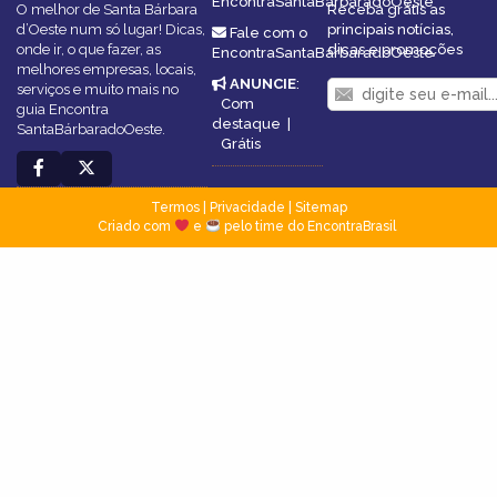
EncontraSantaBárbaradoOeste
O melhor de Santa Bárbara
Receba grátis as
d’Oeste num só lugar! Dicas,
principais notícias,
Fale com o
onde ir, o que fazer, as
dicas e promoções
EncontraSantaBárbaradoOeste
melhores empresas, locais,
ANUNCIE
:
serviços e muito mais no
Com
guia Encontra
destaque
|
SantaBárbaradoOeste.
Grátis
Termos
|
Privacidade
|
Sitemap
Criado com
e
pelo time do EncontraBrasil