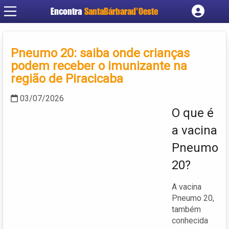
Encontra
SantaBárbarad'Oeste
Cadastrar empresa
Fazer login
Pneumo 20: saiba onde crianças
Criar conta
podem receber o imunizante na
região de Piracicaba
03/07/2026
O que é
a vacina
Pneumo
20?
A vacina
Pneumo 20,
também
conhecida