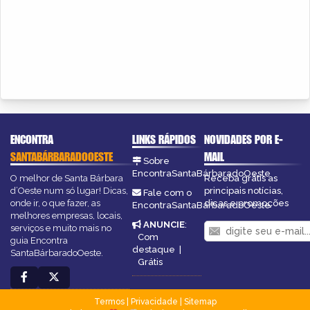
ENCONTRA
LINKS RÁPIDOS
NOVIDADES POR E-
SANTABÁRBARADOOESTE
MAIL
Sobre
EncontraSantaBárbaradoOeste
O melhor de Santa Bárbara
Receba grátis as
d’Oeste num só lugar! Dicas,
principais notícias,
Fale com o
onde ir, o que fazer, as
dicas e promoções
EncontraSantaBárbaradoOeste
melhores empresas, locais,
ANUNCIE
:
serviços e muito mais no
Com
guia Encontra
destaque
|
SantaBárbaradoOeste.
Grátis
Termos
|
Privacidade
|
Sitemap