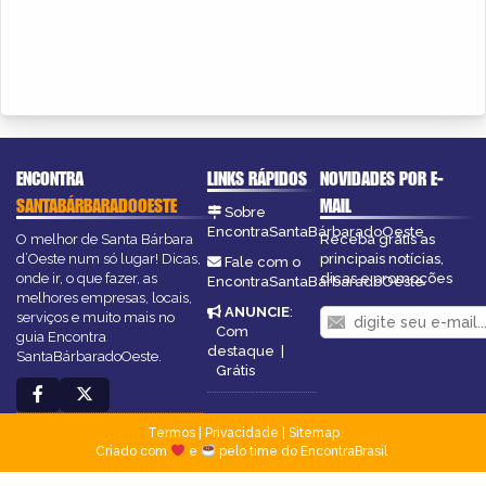
ENCONTRA
LINKS RÁPIDOS
NOVIDADES POR E-
SANTABÁRBARADOOESTE
MAIL
Sobre
EncontraSantaBárbaradoOeste
O melhor de Santa Bárbara
Receba grátis as
d’Oeste num só lugar! Dicas,
principais notícias,
Fale com o
onde ir, o que fazer, as
dicas e promoções
EncontraSantaBárbaradoOeste
melhores empresas, locais,
ANUNCIE
:
serviços e muito mais no
Com
guia Encontra
destaque
|
SantaBárbaradoOeste.
Grátis
Termos
|
Privacidade
|
Sitemap
Criado com
e
pelo time do EncontraBrasil