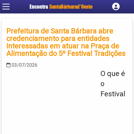
Encontra
SantaBárbarad'Oeste
Cadastrar empresa
Fazer login
Prefeitura de Santa Bárbara abre
Criar conta
credenciamento para entidades
interessadas em atuar na Praça de
Alimentação do 5º Festival Tradições
03/07/2026
O que é
o
Festival