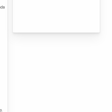
ada
o.