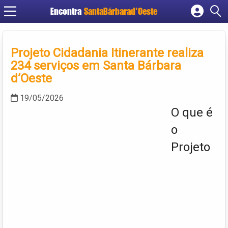
Encontra
SantaBárbarad'Oeste
Cadastrar empresa
Fazer login
Projeto Cidadania Itinerante realiza
Criar conta
234 serviços em Santa Bárbara
d’Oeste
19/05/2026
O que é
o
Projeto