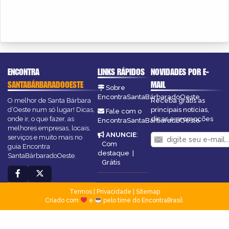
ENCONTRA
LINKS RÁPIDOS
NOVIDADES POR E-
SANTABÁRBARADOOESTE
MAIL
Sobre
EncontraSantaBárbaradoOeste
O melhor de Santa Bárbara
Receba grátis as
d’Oeste num só lugar! Dicas,
principais notícias,
Fale com o
onde ir, o que fazer, as
dicas e promoções
EncontraSantaBárbaradoOeste
melhores empresas, locais,
ANUNCIE
:
serviços e muito mais no
Com
guia Encontra
destaque
|
SantaBárbaradoOeste.
Grátis
Termos
|
Privacidade
|
Sitemap
Criado com
e
pelo time do EncontraBrasil