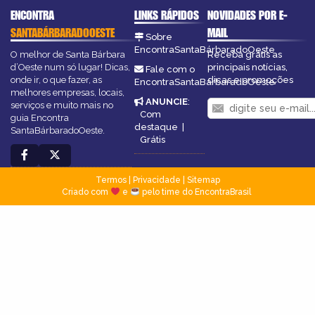
ENCONTRA
LINKS RÁPIDOS
NOVIDADES POR E-
SANTABÁRBARADOOESTE
MAIL
Sobre
EncontraSantaBárbaradoOeste
O melhor de Santa Bárbara
Receba grátis as
d’Oeste num só lugar! Dicas,
principais notícias,
Fale com o
onde ir, o que fazer, as
dicas e promoções
EncontraSantaBárbaradoOeste
melhores empresas, locais,
ANUNCIE
:
serviços e muito mais no
Com
guia Encontra
destaque
|
SantaBárbaradoOeste.
Grátis
Termos
|
Privacidade
|
Sitemap
Criado com
e
pelo time do EncontraBrasil