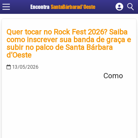
Encontra
SantaBárbarad'Oeste
Cadastrar empresa
Fazer login
Quer tocar no Rock Fest 2026? Saiba
Criar conta
como inscrever sua banda de graça e
subir no palco de Santa Bárbara
d’Oeste
13/05/2026
Como