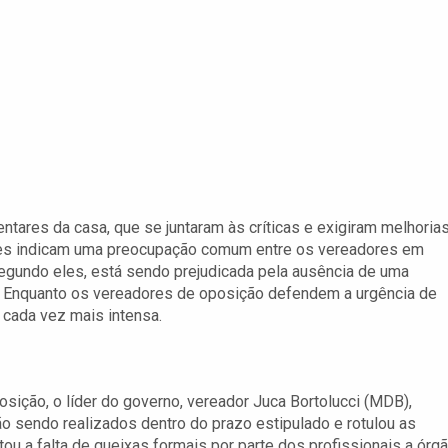
tares da casa, que se juntaram às críticas e exigiram melhoria
ções indicam uma preocupação comum entre os vereadores em
segundo eles, está sendo prejudicada pela ausência de uma
o. Enquanto os vereadores de oposição defendem a urgência de
 cada vez mais intensa.
sição, o líder do governo, vereador Juca Bortolucci (MDB),
sendo realizados dentro do prazo estipulado e rotulou as
ltou a falta de queixas formais por parte dos profissionais a órg