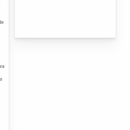
m
de
ra
os