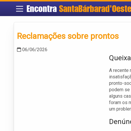
Encontra
SantaBárbarad'Oest
Reclamações sobre prontos
06/06/2026
Queixa
A recente 
insatisfaç
pronto-soc
podem se e
alguns ca
foram os 
um problem
Denúnc