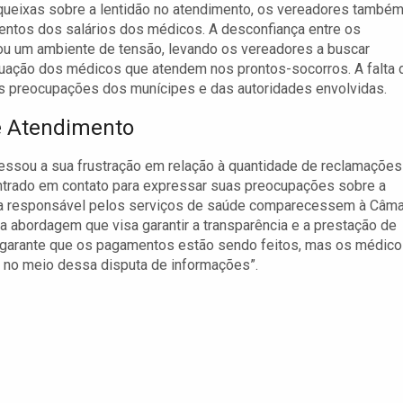
ueixas sobre a lentidão no atendimento, os vereadores també
entos dos salários dos médicos. A desconfiança entre os
rou um ambiente de tensão, levando os vereadores a buscar
tuação dos médicos que atendem nos prontos-socorros. A falta 
as preocupações dos munícipes e das autoridades envolvidas.
e Atendimento
essou a sua frustração em relação à quantidade de reclamações
entrado em contato para expressar suas preocupações sobre a
esa responsável pelos serviços de saúde comparecessem à Câma
 abordagem que visa garantir a transparência e a prestação de
o garante que os pagamentos estão sendo feitos, mas os médic
s no meio dessa disputa de informações”.