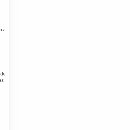
a a
ade
es