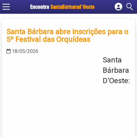
Encontra
SantaBárbarad'Oeste
Cadastrar empresa
Fazer login
Santa Bárbara abre inscrições para o
Criar conta
5º Festival das Orquídeas
18/05/2026
Santa
Bárbara
D’Oeste: