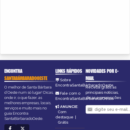
ENCONTRA
LINKS RÁPIDOS
NOVIDADES POR E-
SANTABÁRBARADOOESTE
MAIL
Sobre
EncontraSantaBárbaradoOeste
O melhor de Santa Bárbara
Receba grátis as
d’Oeste num só lugar! Dicas,
principais notícias,
Fale com o
onde ir, o que fazer, as
dicas e promoções
EncontraSantaBárbaradoOeste
melhores empresas, locais,
ANUNCIE
:
serviços e muito mais no
Com
guia Encontra
destaque
|
SantaBárbaradoOeste.
Grátis