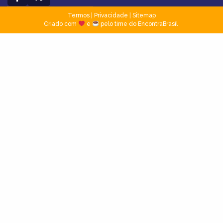
Termos
|
Privacidade
|
Sitemap
Criado com
e
pelo time do EncontraBrasil