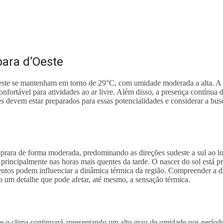
bara d’Oeste
Oeste se mantenham em torno de 29°C, com umidade moderada a alta. A
fortável para atividades ao ar livre. Além disso, a presença contínua 
s devem estar preparados para essas potencialidades e considerar a busc
prara de forma moderada, predominando as direções sudeste a sul ao lo
, principalmente nas horas mais quentes da tarde. O nascer do sol está p
entos podem influenciar a dinâmica térmica da região. Compreender a dir
o um detalhe que pode afetar, até mesmo, a sensação térmica.
e o clima continuará apresentando um alto grau de umidade nos período