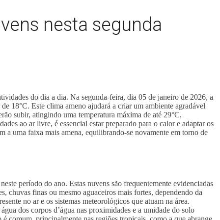
uvens nesta segunda
ividades do dia a dia. Na segunda-feira, dia 05 de janeiro de 2026, a
r de 18°C. Este clima ameno ajudará a criar um ambiente agradável
erão subir, atingindo uma temperatura máxima de até 29°C,
des ao ar livre, é essencial estar preparado para o calor e adaptar os
nem a uma faixa mais amena, equilibrando-se novamente em torno de
 neste período do ano. Estas nuvens são frequentemente evidenciadas
es, chuvas finas ou mesmo aguaceiros mais fortes, dependendo da
esente no ar e os sistemas meteorológicos que atuam na área.
a água dos corpos d’água nas proximidades e a umidade do solo
o é comum, principalmente nas regiões tropicais, como a que abrange