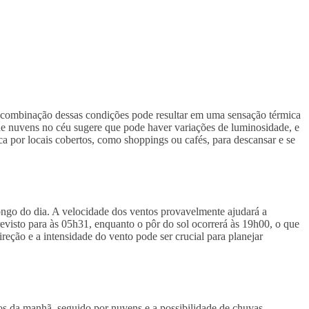
 combinação dessas condições pode resultar em uma sensação térmica
de nuvens no céu sugere que pode haver variações de luminosidade, e
a por locais cobertos, como shoppings ou cafés, para descansar e se
ngo do dia. A velocidade dos ventos provavelmente ajudará a
revisto para às 05h31, enquanto o pôr do sol ocorrerá às 19h00, o que
eção e a intensidade do vento pode ser crucial para planejar
s da manhã, seguido por nuvens e a possibilidade de chuvas.