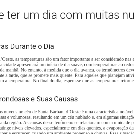
ve ter um dia com muitas n
as Durante o Dia
Oeste, as temperaturas são um fator importante a ser considerado nas at
 a cidade apresentará um início de dia suave, com temperaturas ao redo
 da manhã. No entanto, à medida que o dia avança, os termômetros dev
e a tarde, que se promete mais quente. Para aqueles que planejam ativida
m a temperatura. No final do dia, espera-se que as temperaturas retor
rondosas e Suas Causas
s nuvens no céu de Santa Bárbara d’Oeste é uma característica notável
nsas e volumosas, resultando em um céu nublado e, em algumas situaçõ
a da região. As causas desse fenômeno se relacionam com a umidade pr
tinge níveis elevados, especialmente em dias quentes, a evaporação d
par e escurecer, criando um ambiente propenso a chuvas. Essa situaçã