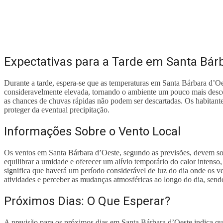
Expectativas para a Tarde em Santa Bár
Durante a tarde, espera-se que as temperaturas em Santa Bárbara d’
consideravelmente elevada, tornando o ambiente um pouco mais descon
as chances de chuvas rápidas não podem ser descartadas. Os habitante
proteger da eventual precipitação.
Informações Sobre o Vento Local
Os ventos em Santa Bárbara d’Oeste, segundo as previsões, devem so
equilibrar a umidade e oferecer um alívio temporário do calor intenso
significa que haverá um período considerável de luz do dia onde os v
atividades e perceber as mudanças atmosféricas ao longo do dia, send
Próximos Dias: O Que Esperar?
A previsão para os próximos dias em Santa Bárbara d’Oeste indica qu