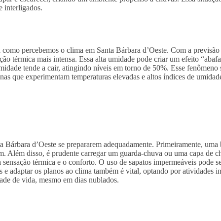
 interligados.
 como percebemos o clima em Santa Bárbara d’Oeste. Com a previsão i
ação térmica mais intensa. Essa alta umidade pode criar um efeito “aba
idade tende a cair, atingindo níveis em torno de 50%. Esse fenômeno s
nas que experimentam temperaturas elevadas e altos índices de umidad
nta Bárbara d’Oeste se prepararem adequadamente. Primeiramente, uma
. Além disso, é prudente carregar um guarda-chuva ou uma capa de chuv
 a sensação térmica e o conforto. O uso de sapatos impermeáveis pode s
s e adaptar os planos ao clima também é vital, optando por atividades i
dade de vida, mesmo em dias nublados.