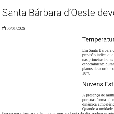
Santa Bárbara d’Oeste de
06/01/2026
Temperatur
Em Santa Bárbara d’
previsão indica que
nas primeiras horas
especialmente durant
planos de acordo co
18°C.
Nuvens Est
A presença de muita
por suas formas de
dinâmica atmosféric
Quando a umidade a
favorecem a formação de nuvens, que, ao longo do dia, podem se agru