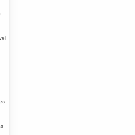
u
vel
tes
as
o