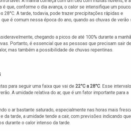
onfortável. A manhã começa com um céu com muitas nuvens, e a
a é que, conforme o dia avança, o calor se intensifique um pouco
os 28°C. A tarde, todavia, pode trazer precipitações rápidas e
o que é comum nessa época do ano, quando as chuvas de verão
consideravelmente, chegando a picos de até 100% durante a manhã
uvas. Portanto, é essencial que as pessoas que precisam sair d
alor, mas também a possibilidade de chuvas repentinas.
s
tas para seguir uma faixa que vai de
22°C a 28°C
. Esse interval
erão. A umidade relativa do ar, que é um fator importante para a
do o ar bastante saturado, especialmente nas horas mais fresc
e da tarde, a umidade tende a cair, com previsões indicando que
 durante o calor intenso da tarde.