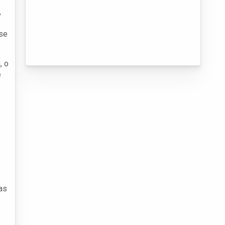
,
 se
, o
e
o
as