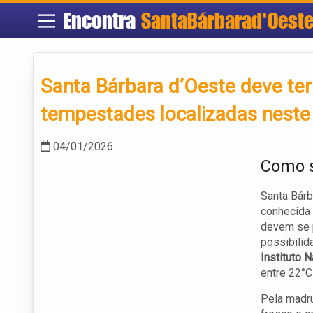
Encontra
SantaBárbarad'Oest
Santa Bárbara d’Oeste deve te
tempestades localizadas neste
04/01/2026
Como s
Santa Bárb
conhecida 
devem se p
possibilid
Instituto 
entre 22°C
Pela madru