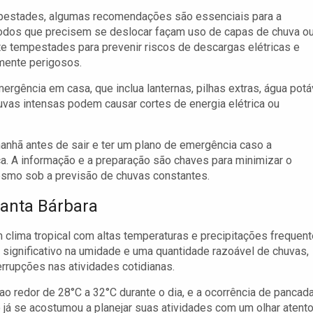
pestades, algumas recomendações são essenciais para a
 todos que precisem se deslocar façam uso de capas de chuva o
nte tempestades para prevenir riscos de descargas elétricas e
mente perigosos.
rgência em casa, que inclua lanternas, pilhas extras, água potá
uvas intensas podem causar cortes de energia elétrica ou
anhã antes de sair e ter um plano de emergência caso a
. A informação e a preparação são chaves para minimizar o
esmo sob a previsão de chuvas constantes.
Santa Bárbara
m clima tropical com altas temperaturas e precipitações frequen
significativo na umidade e uma quantidade razoável de chuvas,
rrupções nas atividades cotidianas.
o redor de 28°C a 32°C durante o dia, e a ocorrência de pancad
já se acostumou a planejar suas atividades com um olhar atent