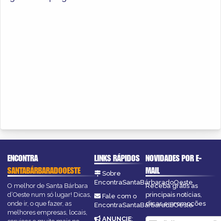
ENCONTRA
LINKS RÁPIDOS
NOVIDADES POR E-
SANTABÁRBARADOOESTE
MAIL
Sobre
EncontraSantaBárbaradoOeste
O melhor de Santa Bárbara
Receba grátis as
d’Oeste num só lugar! Dicas,
principais notícias,
Fale com o
onde ir, o que fazer, as
dicas e promoções
EncontraSantaBárbaradoOeste
melhores empresas, locais,
ANUNCIE
: