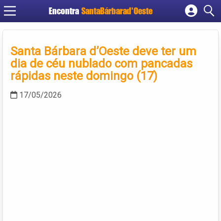
Encontra
SantaBárbarad'Oeste
Cadastrar empresa
Fazer login
Santa Bárbara d’Oeste deve ter um
Criar conta
dia de céu nublado com pancadas
rápidas neste domingo (17)
17/05/2026