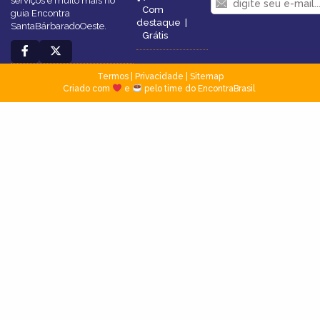
serviços e muito mais no
Com
guia Encontra
destaque
|
SantaBárbaradoOeste.
Grátis
Termos
|
Privacidade
|
Sitemap
Criado com
e
pelo time do EncontraBrasil