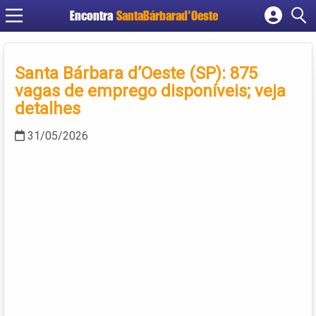
Encontra
SantaBárbarad'Oeste
Cadastrar empresa
Fazer login
Santa Bárbara d’Oeste (SP): 875
Criar conta
vagas de emprego disponíveis; veja
detalhes
31/05/2026