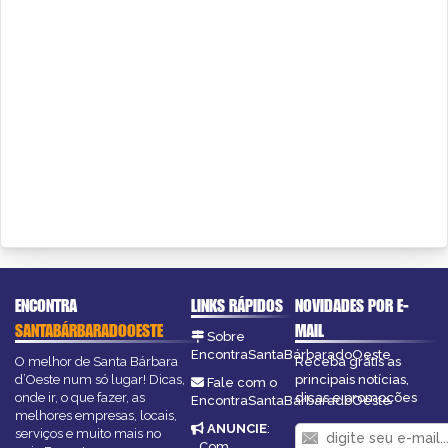
ENCONTRA
LINKS RÁPIDOS
NOVIDADES POR E-
SANTABÁRBARADOOESTE
MAIL
Sobre
EncontraSantaBárbaradoOeste
O melhor de Santa Bárbara
Receba grátis as
d’Oeste num só lugar! Dicas,
principais notícias,
Fale com o
onde ir, o que fazer, as
dicas e promoções
EncontraSantaBárbaradoOeste
melhores empresas, locais,
ANUNCIE
:
serviços e muito mais no
Com