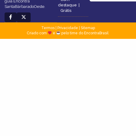
guia Encontra
destaque
|
SantaBárbaradoOeste.
Grátis
Termos
|
Privacidade
|
Sitemap
Criado com
e
pelo time do EncontraBrasil