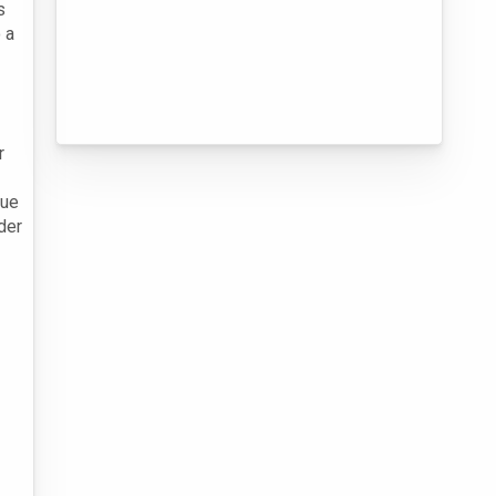
s
 a
r
que
der