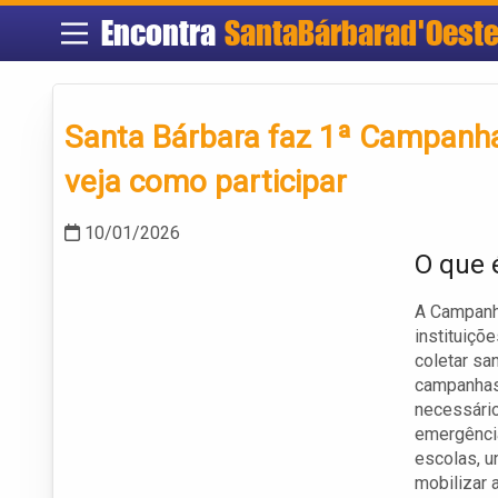
Encontra
SantaBárbarad'Oest
Santa Bárbara faz 1ª Campanh
veja como participar
10/01/2026
O que 
A Campanha
instituiçõ
coletar sa
campanhas 
necessário
emergência
escolas, u
mobilizar 