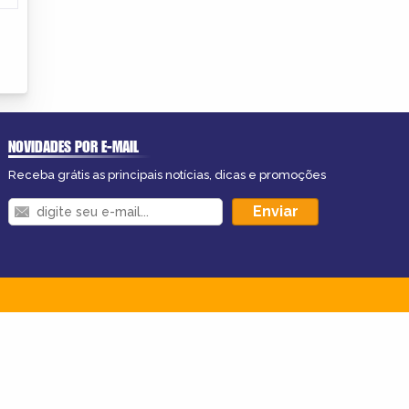
NOVIDADES POR E-MAIL
Receba grátis as principais notícias, dicas e promoções