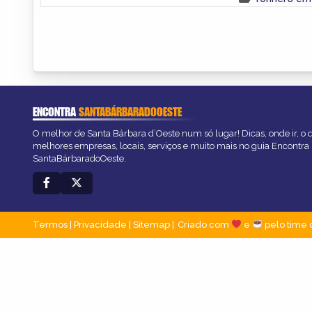
ENCONTRA
SANTABÁRBARADOOESTE
O melhor de Santa Bárbara d’Oeste num só lugar! Dicas, onde ir, o q
melhores empresas, locais, serviços e muito mais no guia Encontra
SantaBárbaradoOeste.
Termos
|
Privacidade
|
Sitemap
Criado com
e
pelo time 