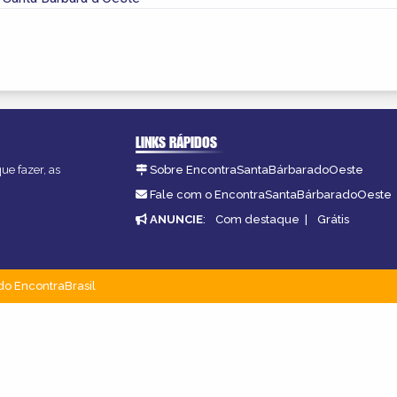
LINKS RÁPIDOS
ue fazer, as
Sobre EncontraSantaBárbaradoOeste
Fale com o EncontraSantaBárbaradoOeste
ANUNCIE
:
Com destaque
|
Grátis
do EncontraBrasil