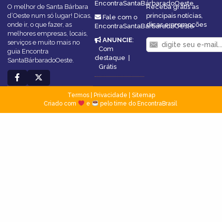
EncontraSantaBárbaradoOeste
O melhor de Santa Bárbara
Receba grátis as
d’Oeste num só lugar! Dicas,
principais notícias,
Fale com o
onde ir, o que fazer, as
dicas e promoções
EncontraSantaBárbaradoOeste
melhores empresas, locais,
ANUNCIE
:
serviços e muito mais no
Com
guia Encontra
destaque
|
SantaBárbaradoOeste.
Grátis
Termos
|
Privacidade
|
Sitemap
Criado com
e
pelo time do EncontraBrasil