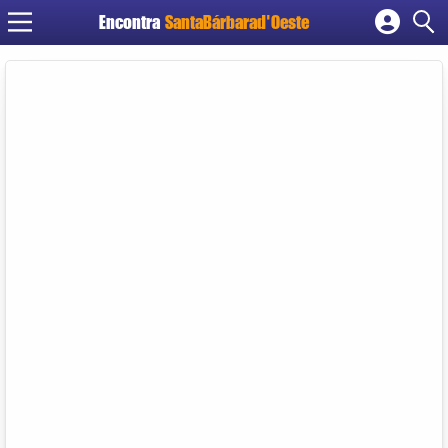
Encontra
SantaBárbarad'Oeste
Cadastrar empresa
Fazer login
Criar conta