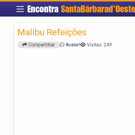
Encontra
SantaBárbarad'Oest
Malibu Refeições
Compartilhar
Avalie!
Visitas: 249