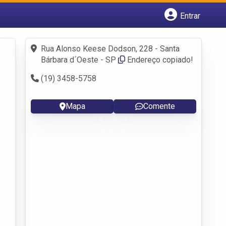
Entrar
Cadastrar empresa
Fazer login
Rua Alonso Keese Dodson, 228 - Santa
Criar conta
Bárbara d´Oeste - SP
Endereço copiado!
(19) 3458-5758
Mapa
Comente