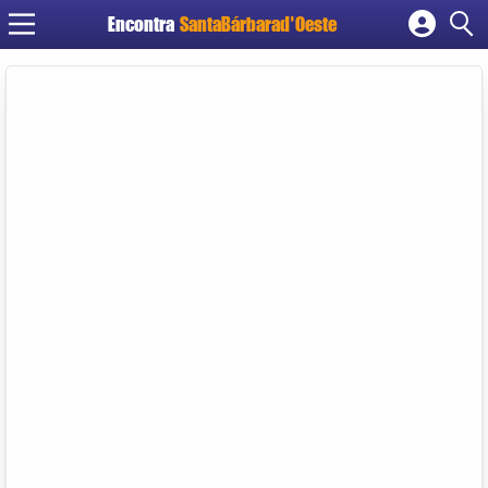
Encontra
SantaBárbarad'Oeste
Cadastrar empresa
Fazer login
Criar conta