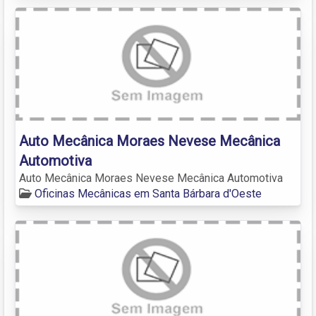
Auto Mecânica Moraes Nevese Mecânica
Automotiva
Auto Mecânica Moraes Nevese Mecânica Automotiva
Oficinas Mecânicas em Santa Bárbara d'Oeste