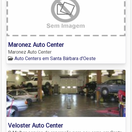
Maronez Auto Center
Maronez Auto Center
Auto Centers em Santa Bárbara d'Oeste
Veloster Auto Center