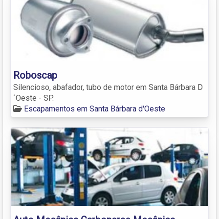
Roboscap
Silencioso, abafador, tubo de motor em Santa Bárbara D
´Oeste - SP.
Escapamentos em Santa Bárbara d'Oeste