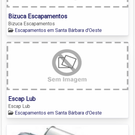
Bizuca Escapamentos
Bizuca Escapamentos
Escapamentos em Santa Bárbara d'Oeste
Escap Lub
Escap Lub
Escapamentos em Santa Bárbara d'Oeste