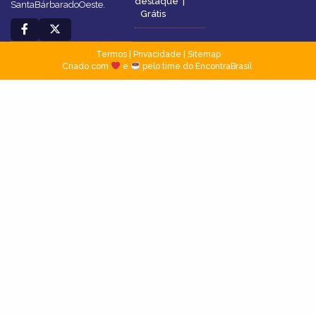
destaque
|
SantaBárbaradoOeste.
Grátis
Termos
|
Privacidade
|
Sitemap
Criado com
e
pelo time do EncontraBrasil