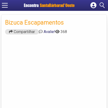
Encontra
SantaBárbarad'Oeste
Cadastrar empresa
Fazer login
Bizuca Escapamentos
Criar conta
Compartilhar
Avalie!
368