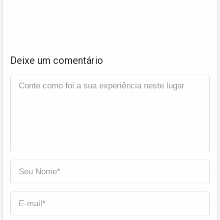
Deixe um comentário