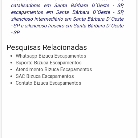
catalisadores em Santa Bárbara D´Oeste - SP
,
escapamentos em Santa Bárbara D´Oeste - SP
,
silencioso intermediário em Santa Bárbara D´Oeste
- SP
e
silencioso traseiro em Santa Bárbara D´Oeste
- SP
Pesquisas Relacionadas
Whatsapp Bizuca Escapamentos
Suporte Bizuca Escapamentos
Atendimento Bizuca Escapamentos
SAC Bizuca Escapamentos
Contato Bizuca Escapamentos