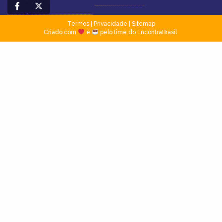
Termos
|
Privacidade
|
Sitemap
Criado com
e
pelo time do EncontraBrasil