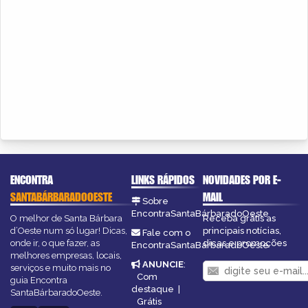
ENCONTRA
LINKS RÁPIDOS
NOVIDADES POR E-
SANTABÁRBARADOOESTE
MAIL
Sobre
EncontraSantaBárbaradoOeste
O melhor de Santa Bárbara
Receba grátis as
d’Oeste num só lugar! Dicas,
principais notícias,
Fale com o
onde ir, o que fazer, as
dicas e promoções
EncontraSantaBárbaradoOeste
melhores empresas, locais,
ANUNCIE
:
serviços e muito mais no
Com
guia Encontra
destaque
|
SantaBárbaradoOeste.
Grátis