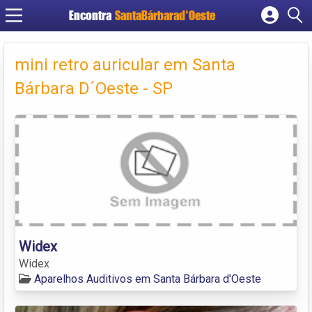
Encontra
SantaBárbarad'Oeste
Cadastrar empresa
Fazer login
mini retro auricular em Santa
Criar conta
Bárbara D´Oeste - SP
Widex
Widex
Aparelhos Auditivos em Santa Bárbara d'Oeste