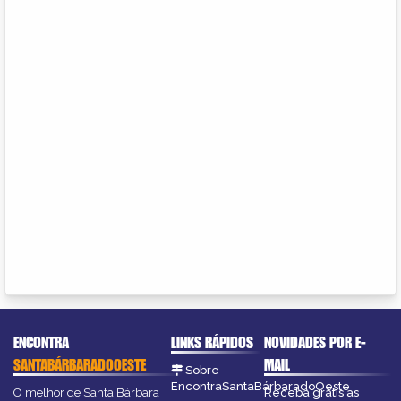
ENCONTRA
LINKS RÁPIDOS
NOVIDADES POR E-
SANTABÁRBARADOOESTE
MAIL
Sobre
EncontraSantaBárbaradoOeste
O melhor de Santa Bárbara
Receba grátis as