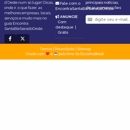
d’Oeste num só lugar! Dicas,
principais notícias,
Fale com o
onde ir, o que fazer, as
dicas e promoções
EncontraSantaBárbaradoOeste
melhores empresas, locais,
ANUNCIE
:
serviços e muito mais no
Com
guia Encontra
destaque
|
SantaBárbaradoOeste.
Grátis
Termos
|
Privacidade
|
Sitemap
Criado com
e
pelo time do EncontraBrasil