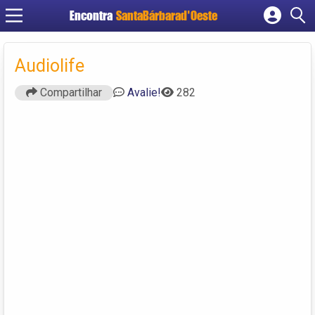
Encontra
SantaBárbarad'Oeste
Cadastrar empresa
Fazer login
Audiolife
Criar conta
Compartilhar
Avalie!
282