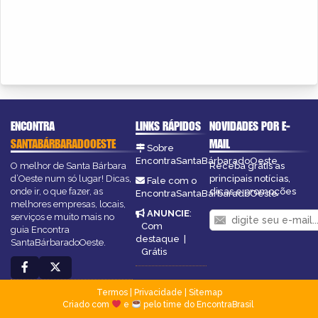
ENCONTRA
LINKS RÁPIDOS
NOVIDADES POR E-
SANTABÁRBARADOOESTE
MAIL
Sobre
EncontraSantaBárbaradoOeste
O melhor de Santa Bárbara
Receba grátis as
d’Oeste num só lugar! Dicas,
principais notícias,
Fale com o
onde ir, o que fazer, as
dicas e promoções
EncontraSantaBárbaradoOeste
melhores empresas, locais,
ANUNCIE
:
serviços e muito mais no
Com
guia Encontra
destaque
|
SantaBárbaradoOeste.
Grátis
Termos
|
Privacidade
|
Sitemap
Criado com
e
pelo time do EncontraBrasil