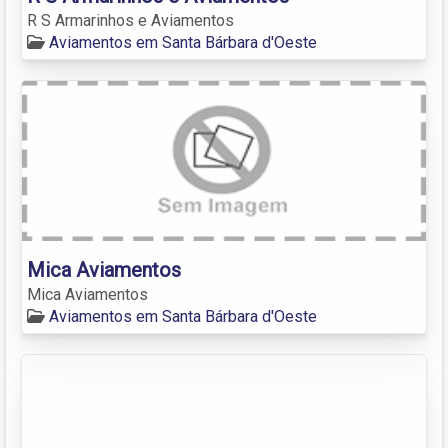
R S Armarinhos e Aviamentos
Aviamentos em Santa Bárbara d'Oeste
Mica Aviamentos
Mica Aviamentos
Aviamentos em Santa Bárbara d'Oeste