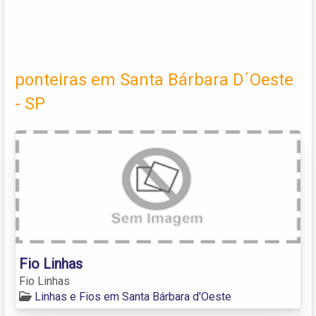
ponteiras em Santa Bárbara D´Oeste
- SP
Fio Linhas
Fio Linhas
Linhas e Fios em Santa Bárbara d'Oeste