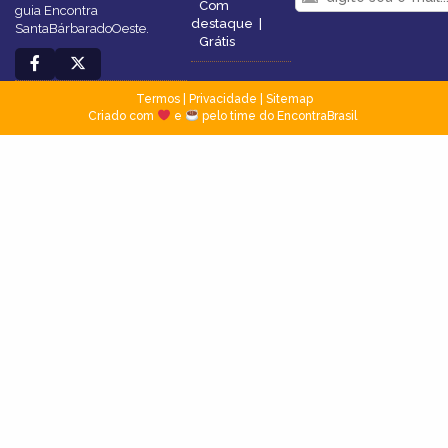
Com
guia Encontra
destaque
|
SantaBárbaradoOeste.
Grátis
Termos
|
Privacidade
|
Sitemap
Criado com
e
pelo time do EncontraBrasil