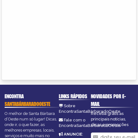
ENCONTRA
LINKS RÁPIDOS
NOVIDADES POR E-
SANTABÁRBARADOOESTE
MAIL
Sobre
EncontraSantaBárbaradoOeste
O melhor de Santa Bárbara
Receba grátis as
d’Oeste num só lugar! Dicas,
principais notícias,
Fale com o
onde ir, o que fazer, as
dicas e promoções
EncontraSantaBárbaradoOeste
melhores empresas, locais,
ANUNCIE
:
serviços e muito mais no