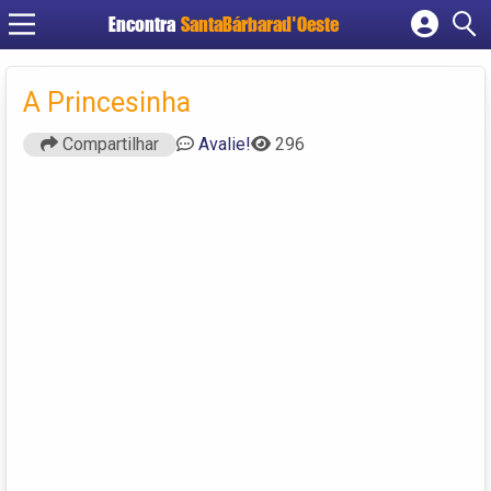
Encontra
SantaBárbarad'Oeste
Cadastrar empresa
Fazer login
A Princesinha
Criar conta
Compartilhar
Avalie!
296