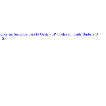
echos em Santa Bárbara D´Oeste - SP
,
fivelas em Santa Bárbara D
- SP