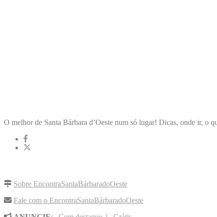
ENCONTRA
SANTABÁRBARADOOESTE
O melhor de Santa Bárbara d’Oeste num só lugar! Dicas, onde ir, o qu
LINKS RÁPIDOS
Sobre EncontraSantaBárbaradoOeste
Fale com o EncontraSantaBárbaradoOeste
ANUNCIE
:
Com destaque
|
Grátis