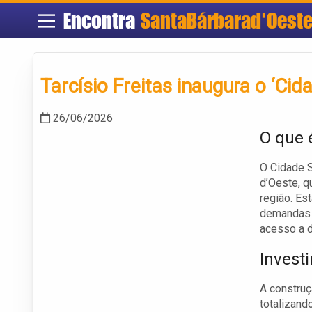
Encontra
SantaBárbarad'Oest
Tarcísio Freitas inaugura o ‘C
26/06/2026
O que 
O Cidade 
d’Oeste, q
região. Es
demandas 
acesso a 
Invest
A construç
totalizand