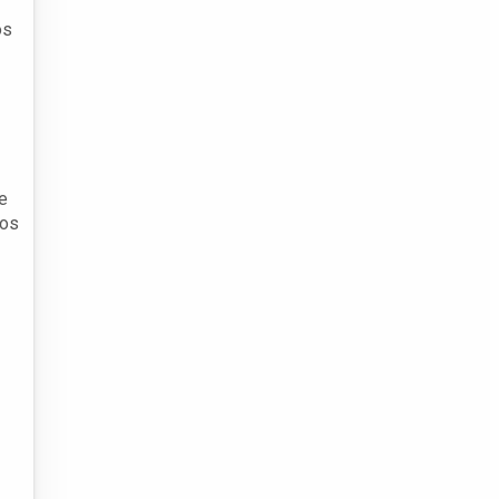
os
de
vos