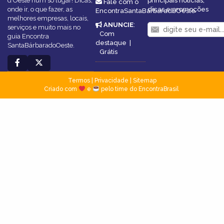
d’Oeste num só lugar! Dicas,
principais notícias,
Fale com o
onde ir, o que fazer, as
dicas e promoções
EncontraSantaBárbaradoOeste
melhores empresas, locais,
ANUNCIE
:
serviços e muito mais no
Com
guia Encontra
destaque
|
SantaBárbaradoOeste.
Grátis
Termos
|
Privacidade
|
Sitemap
Criado com
e
pelo time do EncontraBrasil