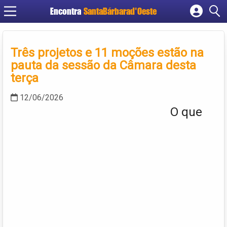
Encontra
SantaBárbarad'Oeste
Cadastrar empresa
Fazer login
Três projetos e 11 moções estão na
Criar conta
pauta da sessão da Câmara desta
terça
12/06/2026
O que