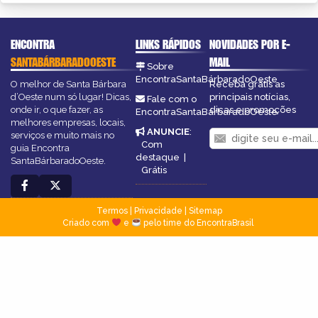
ENCONTRA
LINKS RÁPIDOS
NOVIDADES POR E-
SANTABÁRBARADOOESTE
MAIL
Sobre
EncontraSantaBárbaradoOeste
O melhor de Santa Bárbara
Receba grátis as
d’Oeste num só lugar! Dicas,
principais notícias,
Fale com o
onde ir, o que fazer, as
dicas e promoções
EncontraSantaBárbaradoOeste
melhores empresas, locais,
ANUNCIE
:
serviços e muito mais no
Com
guia Encontra
destaque
|
SantaBárbaradoOeste.
Grátis
Termos
|
Privacidade
|
Sitemap
Criado com
e
pelo time do EncontraBrasil