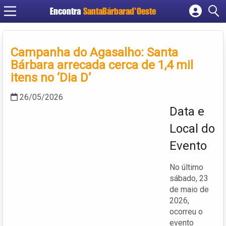
Encontra
SantaBárbarad'Oeste
Cadastrar empresa
Fazer login
Campanha do Agasalho: Santa
Criar conta
Bárbara arrecada cerca de 1,4 mil
itens no ‘Dia D’
26/05/2026
Data e
Local do
Evento
No último
sábado, 23
de maio de
2026,
ocorreu o
evento