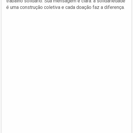
trabalho solidário. Sua mensagem é clara: a solidariedade
é uma construção coletiva e cada doação faz a diferença.