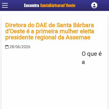
Encontra
SantaBárbarad'Oeste
Cadastrar empresa
Fazer login
Diretora do DAE de Santa Bárbara
Criar conta
d’Oeste é a primeira mulher eleita
presidente regional da Assemae
28/06/2026
O que é
a