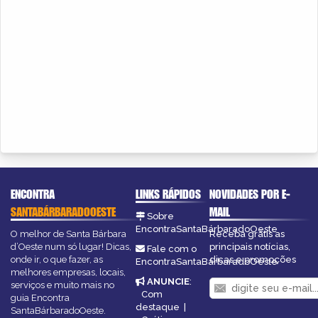
ENCONTRA
LINKS RÁPIDOS
NOVIDADES POR E-
SANTABÁRBARADOOESTE
MAIL
Sobre
EncontraSantaBárbaradoOeste
O melhor de Santa Bárbara
Receba grátis as
d’Oeste num só lugar! Dicas,
principais notícias,
Fale com o
onde ir, o que fazer, as
dicas e promoções
EncontraSantaBárbaradoOeste
melhores empresas, locais,
ANUNCIE
:
serviços e muito mais no
Com
guia Encontra
destaque
|
SantaBárbaradoOeste.