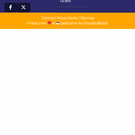
Grátis
Termos
|
Privacidade
|
Sitemap
Criado com
e
pelo time do EncontraBrasil