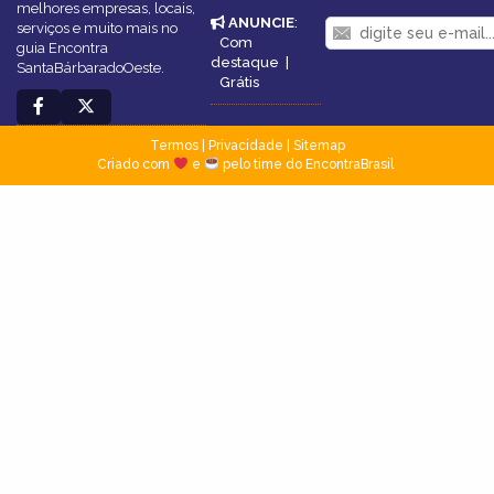
melhores empresas, locais,
ANUNCIE
:
serviços e muito mais no
Com
guia Encontra
destaque
|
SantaBárbaradoOeste.
Grátis
Termos
|
Privacidade
|
Sitemap
Criado com
e
pelo time do EncontraBrasil