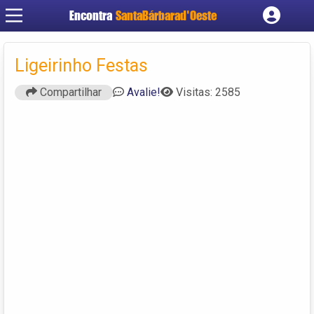
Encontra
SantaBárbarad'Oeste
Cadastrar empresa
Fazer login
Ligeirinho Festas
Criar conta
Compartilhar
Avalie!
Visitas: 2585