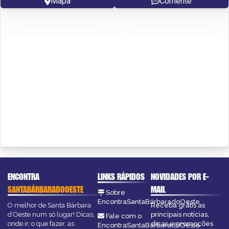
Mapa
Comente
ENCONTRA
LINKS RÁPIDOS
NOVIDADES POR E-
SANTABÁRBARADOOESTE
MAIL
Sobre
EncontraSantaBárbaradoOeste
O melhor de Santa Bárbara
Receba grátis as
d’Oeste num só lugar! Dicas,
principais notícias,
Fale com o
onde ir, o que fazer, as
dicas e promoções
EncontraSantaBárbaradoOeste